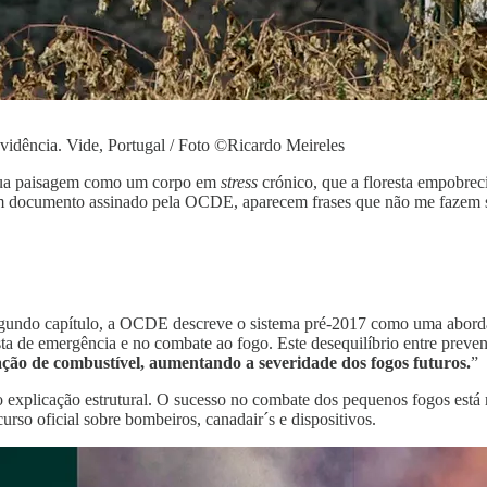
 evidência. Vide, Portugal / Foto ©Ricardo Meireles
 sua paisagem como um corpo em
stress
crónico, que a floresta empobreci
 num documento assinado pela OCDE, aparecem frases que não me fazem
 segundo capítulo, a OCDE descreve o sistema pré-2017 como uma abor
sta de emergência e no combate ao fogo. Este desequilíbrio entre prev
ção de combustível, aumentando a severidade dos fogos futuros.
”
explicação estrutural. O sucesso no combate dos pequenos fogos está
rso oficial sobre bombeiros, canadair´s e dispositivos.