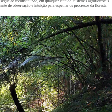
 segue ao reconstituir-se, em qualquer latitude. Sistemas agroflorestais
te de observação e intuição para espelhar os processos da floresta