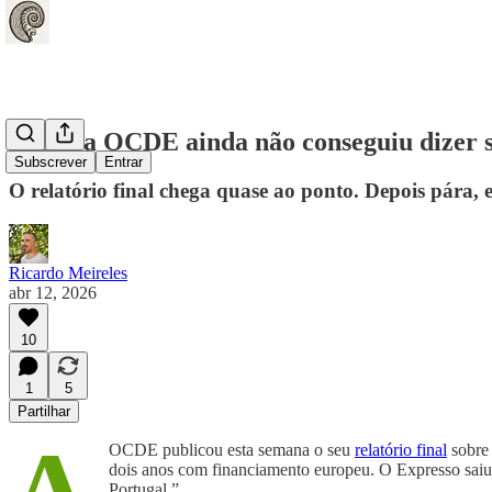
O que a OCDE ainda não conseguiu dizer s
Subscrever
Entrar
O relatório final chega quase ao ponto. Depois pára, 
Ricardo Meireles
abr 12, 2026
10
1
5
Partilhar
OCDE publicou esta semana o seu
relatório final
sobre 
dois anos com financiamento europeu. O Expresso sai
Portugal.”