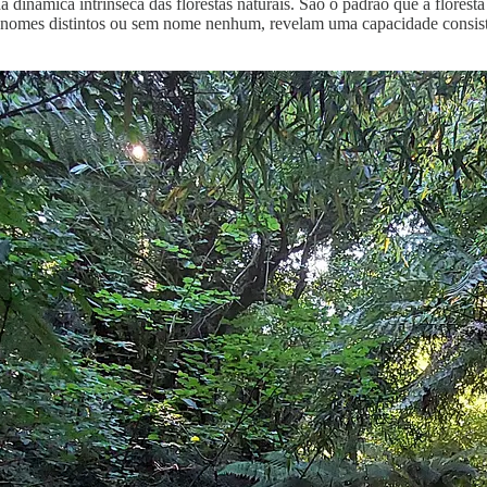
a dinâmica intrínseca das florestas naturais. São o padrão que a floresta
b nomes distintos ou sem nome nenhum, revelam uma capacidade consisten